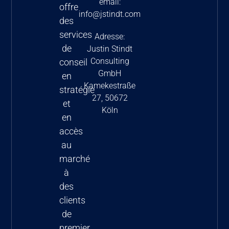
email:
offre
du
info@jstindt.com
des
remboursement
services
Adresse:
des
de
Justin Stindt
médicaments
Consulting
conseil
aux États-Unis
GmbH
en
– tout connaître
Kamekestraße
stratégie
sur cette
27, 50672
et
nouvelle Loi.
Köln
en
accès
au
marché
à
des
clients
de
premier