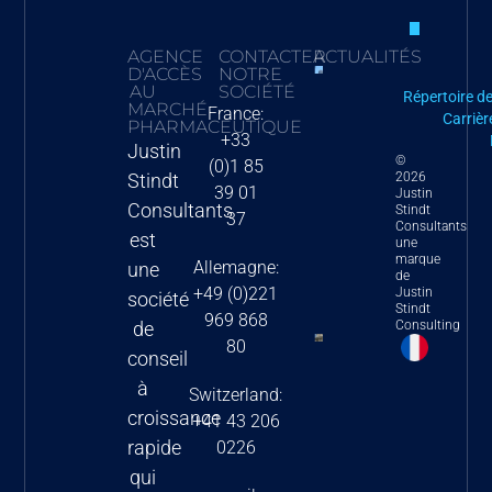
AGENCE
CONTACTER
ACTUALITÉS
D'ACCÈS
NOTRE
Aperçu du
AU
SOCIÉTÉ
Répertoire d
MARCHÉ
nouveau projet
France:
Carrièr
PHARMACEUTIQUE
de règlement
+33
Justin
©
(0)1 85
sur la
2026
Stindt
39 01
communication
Justin
Consultants
Stindt
37
avec l’Agence
Consultants
est
une
européenne
marque
Allemagne:
une
de
des
+49 (0)221
Justin
société
médicaments
Stindt
969 868
Consulting
de
80
Loi sur la
conseil
réduction de
à
Switzerland:
l’inflation aux
croissance
+41 43 206
États-Unis –
rapide
0226
modifications
qui
clés du prix et