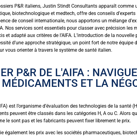
ossiers P&R italiens, Justin Stindt Consultants apparaît comme 
ue, biotechnologique et medtech, offre des conseils d’experts p
gence de conseil internationale, nous apportons un mélange d’ex
. Nos services sont essentiels pour classer avec précision les m
cis et adapté aux critères de l’AIFA. L’introduction de la nouvel
essité d’une approche stratégique, un point fort de notre équipe
r vous orienter à travers le système de santé italien.
ER P&R DE L'AIFA : NAVIGU
 MÉDICAMENTS ET LA NÉGO
IFA) est l’organisme d’évaluation des technologies de la santé (H
s peuvent être classés dans les catégories H, A ou C. Alors q
 le sont pas et les fabricants peuvent fixer librement le prix.
e également les prix avec les sociétés pharmaceutiques, biotec