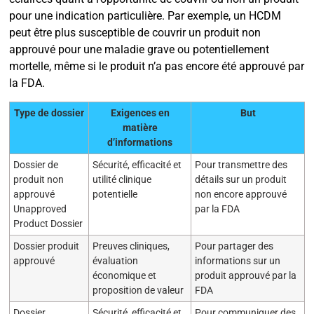
pour une indication particulière. Par exemple, un HCDM
peut être plus susceptible de couvrir un produit non
approuvé pour une maladie grave ou potentiellement
mortelle, même si le produit n’a pas encore été approuvé par
la FDA.
Type de dossier
Exigences en
But
matière
d’informations
Dossier de
Sécurité, efficacité et
Pour transmettre des
produit non
utilité clinique
détails sur un produit
approuvé
potentielle
non encore approuvé
Unapproved
par la FDA
Product Dossier
Dossier produit
Preuves cliniques,
Pour partager des
approuvé
évaluation
informations sur un
économique et
produit approuvé par la
proposition de valeur
FDA
Dossier
Sécurité, efficacité et
Pour communiquer des