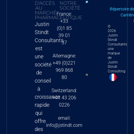
D'ACCÈS
NOTRE
Aperçu du
AU
SOCIÉTÉ
Répertoire d
MARCHÉ
nouveau projet
France:
Carrièr
PHARMACEUTIQUE
de règlement
+33
Justin
©
(0)1 85
sur la
2026
Stindt
39 01
communication
Justin
Consultants
Stindt
37
avec l’Agence
Consultants
est
une
européenne
marque
Allemagne:
une
de
des
+49 (0)221
Justin
société
médicaments
Stindt
969 868
Consulting
de
80
Loi sur la
conseil
réduction de
à
Switzerland:
l’inflation aux
croissance
+41 43 206
États-Unis –
rapide
0226
modifications
qui
clés du prix et
email:
offre
du
info@jstindt.com
des
remboursement