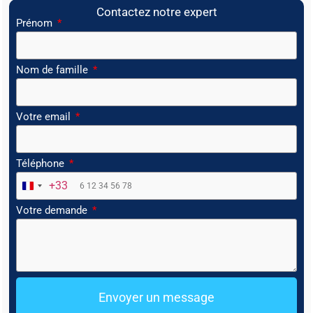
Contactez notre expert
Prénom
Nom de famille
Votre email
Téléphone
+33
France +33
Votre demande
Envoyer un message