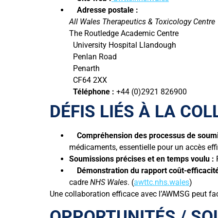
Adresse postale :
All Wales Therapeutics & Toxicology Centre
The Routledge Academic Centre
University Hospital Llandough
Penlan Road
Penarth
CF64 2XX
Téléphone :
+44 (0)2921 826900
DÉFIS LIÉS À LA C
Compréhension des processus de soumi
médicaments, essentielle pour un accès eff
Soumissions précises et en temps voulu :
P
Démonstration du rapport coût-efficacité
cadre
NHS Wales
. (
awttc.nhs.wales
)
Une collaboration efficace avec l’AWMSG peut fac
OPPORTUNITÉS / SO