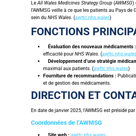
Le
All Wales Medicines Strategy Group
(
AWMSG
)
l’AWMSG veille à ce que les patients au Pays de G
sein du
NHS Wales
. (
awttc.nhs.wales
)
FONCTIONS PRINCIP
Évaluation des nouveaux médicaments :
efficacité pour
NHS Wales
. (
awttc.nhs.wale
Développement d’une stratégie médica
maximal aux patients. (
awttc.nhs.wales
)
Fourniture de recommandations :
Publicati
et de gestion des médicaments.
DIRECTION ET CONT
En date de janvier 2025, l’AWMSG est présidé pa
Coordonnées de l’AWMSG
Site web :
awttc.nhs.wales