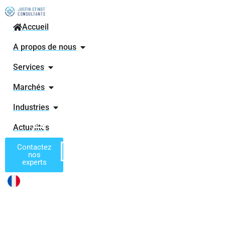
Accueil
A propos de nous
Services
Marchés
Industries
ACCÈS AU MAR
Actualités
DE L’AUTORI
Contactez
nos
experts
TEC