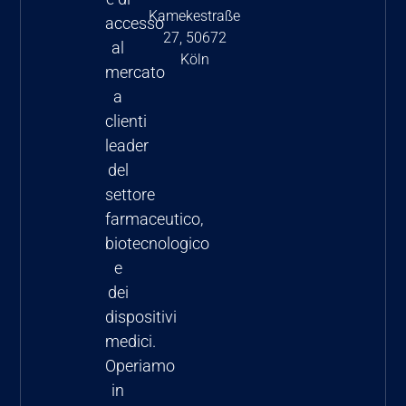
riguardo a
Kamekestraße
accesso
27, 50672
prezzi e
al
Köln
rimborsi
mercato
dei
a
farmaci
clienti
negli USA
leader
del
settore
farmaceutico,
biotecnologico
e
dei
dispositivi
medici.
Operiamo
in