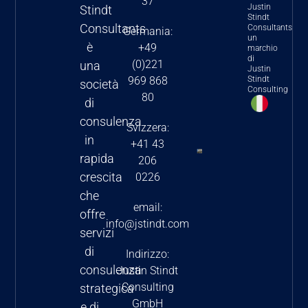
37
2025:
Justin
Stindt
Stindt
implicazioni e
Consultants
Consultants
Germania:
un
orientamenti
è
+49
marchio
di
strategici per
(0)221
una
Justin
il settore
Stindt
969 868
società
Consulting
80
farmaceutico
di
e
consulenza
Svizzera:
biotecnologico
in
+41 43
rapida
L’Inflation
206
Reduction
crescita
0226
Act degli
che
email:
Stati Uniti:
offre
info@jstindt.com
le
servizi
principali
di
Indirizzo:
modifiche
consulenza
Justin Stindt
da
Consulting
strategica
conoscere
GmbH
e di