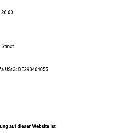
 26 60
n Stindt
27a UStG: DE298464855
tung auf dieser Website ist
: