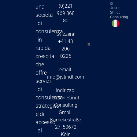
di
strategici per
(0)221
una
Justin
il settore
Stindt
969 868
società
Consulting
80
farmaceutico
di
e
consulenza
Svizzera:
biotecnologico
in
+41 43
rapida
L’Inflation
206
Reduction
crescita
0226
Act degli
che
email:
Stati Uniti:
offre
info@jstindt.com
le
servizi
principali
di
Indirizzo:
modifiche
consulenza
Justin Stindt
da
Consulting
strategica
conoscere
GmbH
e di
riguardo a
Kamekestraße
accesso
27, 50672
prezzi e
al
Köln
rimborsi