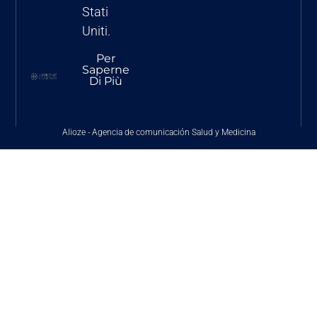
Stati
Uniti.
Per
Saperne
Di Più
Alioze
-
Agencia de comunicación Salud y Medicina