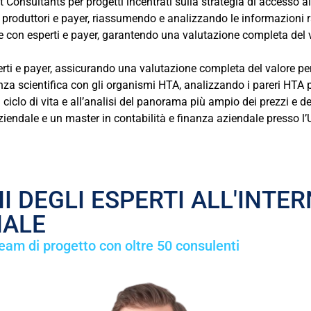
dt Consultants per progetti incentrati sulla strategia di accesso a
a produttori e payer, riassumendo e analizzando le informazioni ra
 con esperti e payer, garantendo una valutazione completa del va
 e payer, assicurando una valutazione completa del valore percep
enza scientifica con gli organismi HTA, analizzando i pareri HTA 
l ciclo di vita e all’analisi del panorama più ampio dei prezzi e de
dale e un master in contabilità e finanza aziendale presso l’Un
 DEGLI ESPERTI ALL'INTE
NALE
team di progetto con oltre 50 consulenti