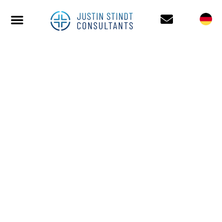
MARKTZUGANG MIT
ICER: IHR LEITFADEN
ZUM US-
AMERIKANISCHEN
INSTITUT FÜR
GESUNDHEITSÖKONOMIE
UND KLINISCHE
BEWERTUNG