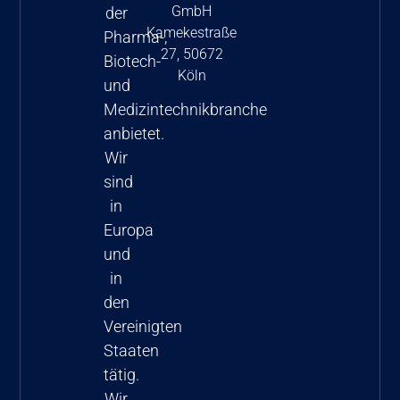
GmbH
der
Kamekestraße
Pharma-,
27, 50672
Biotech-
Köln
und
Medizintechnikbranche
anbietet.
Wir
sind
in
Europa
und
in
den
Vereinigten
Staaten
tätig.
Wir