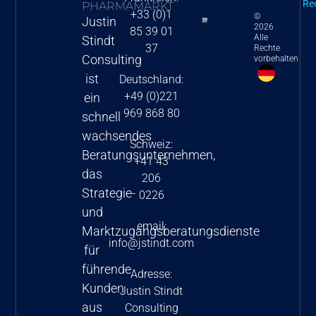
für die EU-5
Re
PHARMAMARKT
+33 (0)1
©
Justin
Mehr als 330 erstatt
2026
85 39 01
Alle
Stindt
produkte im rahmen
37
Rechte
Consulting
vorbehalten
französischen
ist
Deutschland:
härtefallprogramms/
+49 (0)221
ein
access programms
969 868 80
schnell
(atu/aap)
wachsendes
Schweiz:
Beratungsunternehmen,
+41 43
das
206
Strategie-
0226
und
email:
Marktzugangsberatungsdienste
info@jstindt.com
für
führende
Adresse:
Kunden
Justin Stindt
aus
Consulting