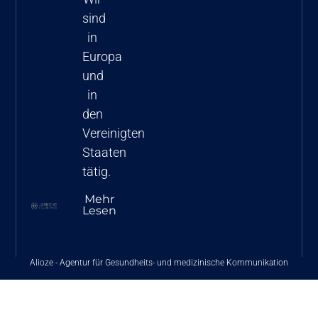
sind
in
Europa
und
in
den
Vereinigten
Staaten
tätig.
Mehr
Lesen
Alioze
-
Agentur für Gesundheits- und medizinische Kommunikation