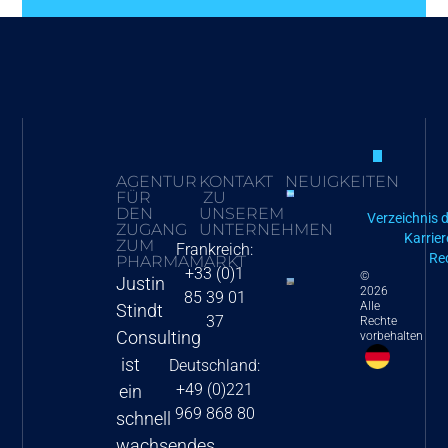
AGENTUR
KONTAKT
NEUIGKEITEN
FÜR
ZU
2024 Neue
DEN
UNSEREM
Verzeichnis 
ZUGANG
UNTERNEHMEN
Preisstrategien
Karrier
ZUM
Frankreich:
für die EU-5
Re
PHARMAMARKT
+33 (0)1
©
Justin
Mehr als 330 erstatt
2026
85 39 01
Alle
Stindt
produkte im rahmen
37
Rechte
Consulting
vorbehalten
französischen
ist
Deutschland:
härtefallprogramms/
+49 (0)221
ein
access programms
969 868 80
schnell
(atu/aap)
wachsendes