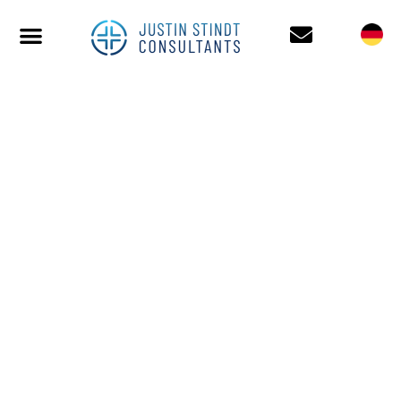
MARKTZUGANG MIT
AMCP: IHR LEITFADEN
ZUR US-
AMERIKANISCHEN
AKADEMIE FÜR
MANAGED CARE
PHARMACY