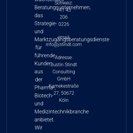
Schweiz:
Beratungsunternehmen,
+41 43
das
206
Strategie-
0226
und
email:
Marktzugangsberatungsdienste
info@jstindt.com
für
führende
Adresse:
Kunden
Justin Stindt
aus
Consulting
GmbH
der
Kamekestraße
Pharma-,
27, 50672
Biotech-
Köln
und
Medizintechnikbranche
anbietet.
Wir