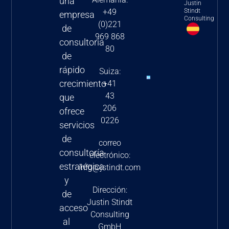
una
Justin
para las
Stindt
+49
empresa
Consulting
(0)221
empresas
de
969 868
farmacéuticas
consultoría
80
y
de
biotecnológicas
rápido
Suiza:
2024
crecimiento
+41
43
Nuevas
que
206
estrategias
ofrece
0226
de fijación
servicios
de precios
de
correo
en la UE-5
consultoría
electrónico:
estratégica
info@jstindt.com
y
Dirección:
de
Justin Stindt
acceso
Consulting
al
GmbH