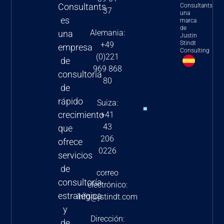
implicaciones y
Consultants
Consultants
37
una
orientación
es
marca
de
estratégica
Alemania:
una
Justin
para las
Stindt
+49
empresa
Consulting
(0)221
empresas
de
969 868
farmacéuticas
consultoría
80
y
de
biotecnológicas
rápido
Suiza:
2024
crecimiento
+41
43
Nuevas
que
206
estrategias
ofrece
0226
de fijación
servicios
de precios
de
correo
en la UE-5
consultoría
electrónico:
estratégica
info@jstindt.com
y
Dirección:
de