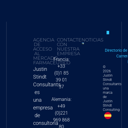
AGENCIA
CONTACTE
NOTICIAS
DE
CON
Política de
ACCESO
NUESTRA
Directorio d
AL
EMPRESA
nación más
Carrer
MERCADO
Francia:
favorecida de
FARMACÉUTICO
+33
©
EE. UU. para
Justin
2026
(0)1 85
2025:
Justin
Stindt
39 01
Stindt
implicaciones y
Consultants
Consultants
37
una
orientación
es
marca
de
estratégica
Alemania:
una
Justin
para las
Stindt
+49
empresa
Consulting
(0)221
empresas
de
969 868
farmacéuticas
consultoría
80
y