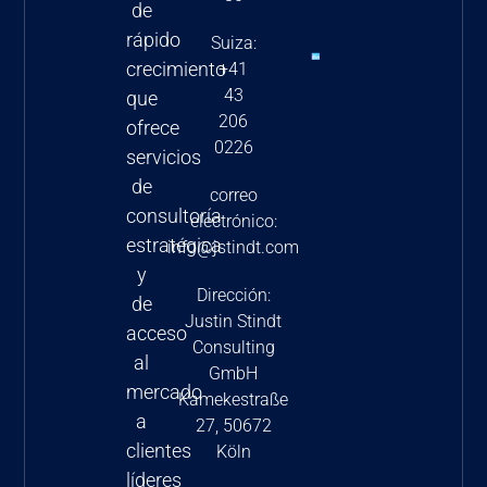
de
biotecnológicas
rápido
Suiza:
2024
crecimiento
+41
43
Nuevas
que
206
estrategias
ofrece
0226
de fijación
servicios
de precios
de
correo
en la UE-5
consultoría
electrónico:
estratégica
info@jstindt.com
y
Dirección:
de
Justin Stindt
acceso
Consulting
al
GmbH
mercado
Kamekestraße
a
27, 50672
clientes
Köln
líderes