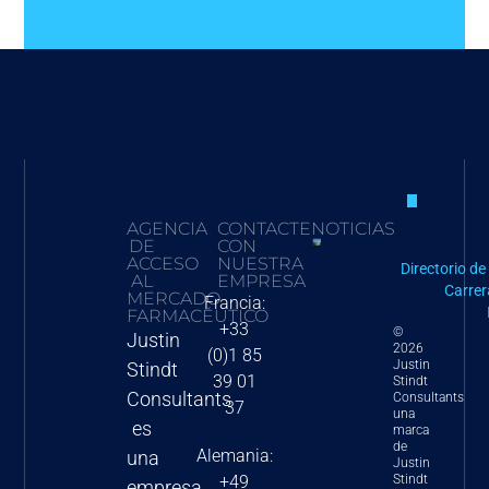
AGENCIA
CONTACTE
NOTICIAS
DE
CON
Política de
ACCESO
NUESTRA
Directorio d
AL
EMPRESA
nación más
Carrer
MERCADO
Francia:
favorecida de
FARMACÉUTICO
+33
©
EE. UU. para
Justin
2026
(0)1 85
2025:
Justin
Stindt
39 01
Stindt
implicaciones y
Consultants
Consultants
37
una
orientación
es
marca
de
estratégica
Alemania:
una
Justin
para las
Stindt
+49
empresa