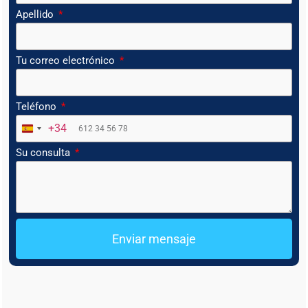
Apellido
Tu correo electrónico
Teléfono
+34
Spain +34
Su consulta
Enviar mensaje