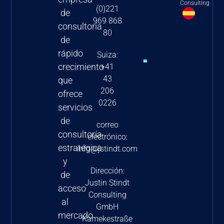
Consulting
(0)221
empresas
de
969 868
farmacéuticas
consultoría
80
y
de
biotecnológicas
rápido
Suiza:
2024
crecimiento
+41
43
Nuevas
que
206
estrategias
ofrece
0226
de fijación
servicios
de precios
de
correo
en la UE-5
consultoría
electrónico:
estratégica
info@jstindt.com
y
Dirección:
de
Justin Stindt
acceso
Consulting
al
GmbH
mercado
Kamekestraße