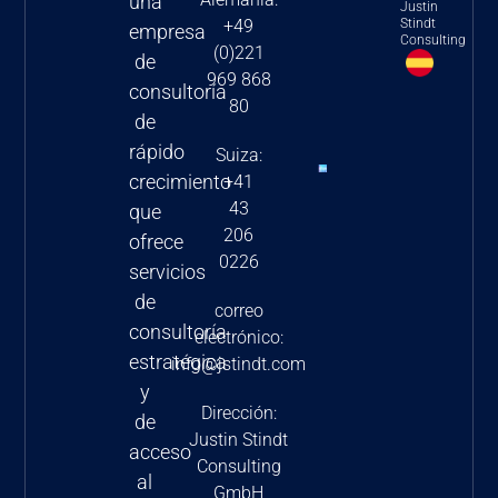
una
Justin
para las
Stindt
+49
empresa
Consulting
(0)221
empresas
de
969 868
farmacéuticas
consultoría
80
y
de
biotecnológicas
rápido
Suiza:
2024
crecimiento
+41
43
Nuevas
que
206
estrategias
ofrece
0226
de fijación
servicios
de precios
de
correo
en la UE-5
consultoría
electrónico:
estratégica
info@jstindt.com
y
Dirección:
de
Justin Stindt
acceso
Consulting
al
GmbH