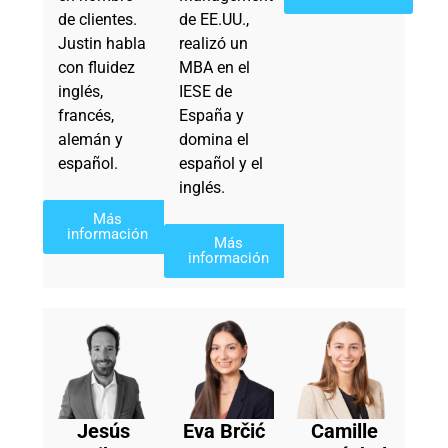
de clientes.
de EE.UU.,
Justin habla
realizó un
con fluidez
MBA en el
inglés,
IESE de
francés,
España y
alemán y
domina el
español.
español y el
inglés.
Más
información
Más
información
Jesús
Eva Brčić
Camille