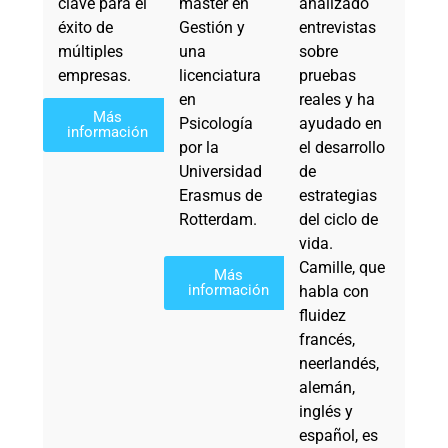
clave para el
máster en
analizado
éxito de
Gestión y
entrevistas
múltiples
una
sobre
empresas.
licenciatura
pruebas
en
reales y ha
Más
Psicología
ayudado en
información
por la
el desarrollo
Universidad
de
Erasmus de
estrategias
Rotterdam.
del ciclo de
vida.
Camille, que
Más
información
habla con
fluidez
francés,
neerlandés,
alemán,
inglés y
español, es