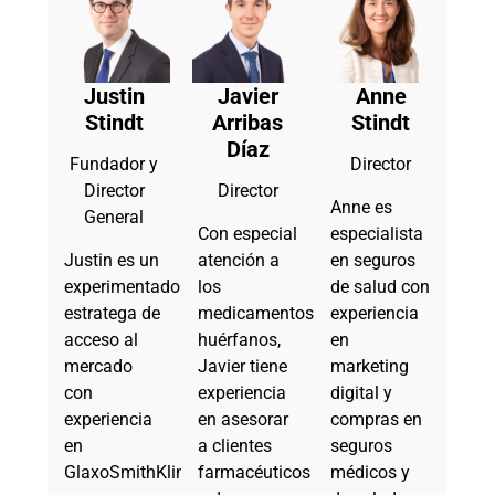
Justin
Javier
Anne
Stindt
Arribas
Stindt
Díaz
Fundador y
Director
Director
Director
Anne es
General
Con especial
especialista
Justin es un
atención a
en seguros
experimentado
los
de salud con
estratega de
medicamentos
experiencia
acceso al
huérfanos,
en
mercado
Javier tiene
marketing
con
experiencia
digital y
experiencia
en asesorar
compras en
en
a clientes
seguros
GlaxoSmithKline
farmacéuticos
médicos y