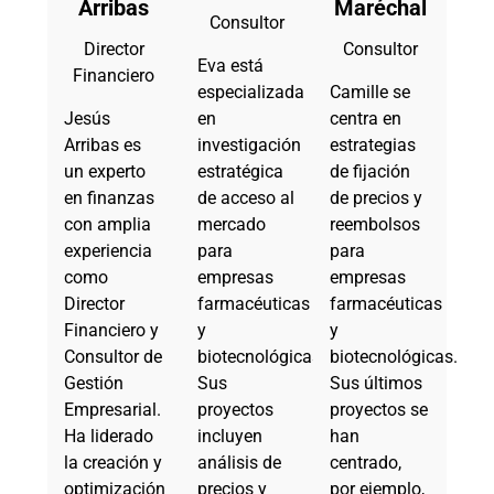
Arribas
Maréchal
Consultor
Director
Consultor
Eva está
Financiero
especializada
Camille se
Jesús
en
centra en
Arribas es
investigación
estrategias
un experto
estratégica
de fijación
en finanzas
de acceso al
de precios y
con amplia
mercado
reembolsos
experiencia
para
para
como
empresas
empresas
Director
farmacéuticas
farmacéuticas
Financiero y
y
y
Consultor de
biotecnológicas.
biotecnológicas.
Gestión
Sus
Sus últimos
Empresarial.
proyectos
proyectos se
Ha liderado
incluyen
han
la creación y
análisis de
centrado,
optimización
precios y
por ejemplo,