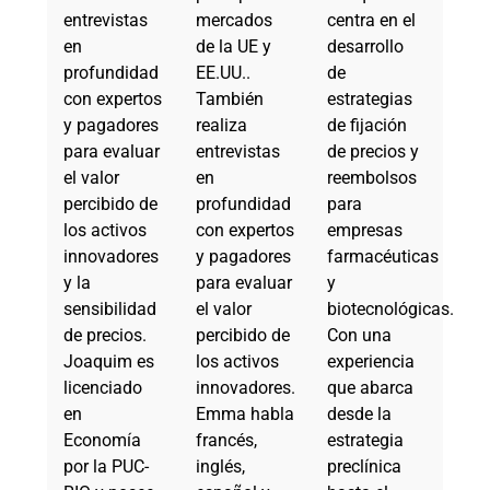
entrevistas
mercados
centra en el
en
de la UE y
desarrollo
profundidad
EE.UU..
de
con expertos
También
estrategias
y pagadores
realiza
de fijación
para evaluar
entrevistas
de precios y
el valor
en
reembolsos
percibido de
profundidad
para
los activos
con expertos
empresas
innovadores
y pagadores
farmacéuticas
y la
para evaluar
y
sensibilidad
el valor
biotecnológicas.
de precios.
percibido de
Con una
Joaquim es
los activos
experiencia
licenciado
innovadores.
que abarca
en
Emma habla
desde la
Economía
francés,
estrategia
por la PUC-
inglés,
preclínica