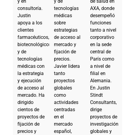
y en
y de
de salud en
consultoría.
tecnologías
AXA, donde
Justin
médicas
desempeñó
apoya a los
sobre
funciones
clientes
estrategias
tanto a nivel
farmacéuticos,
de acceso al
corporativo
biotecnológicos
mercado y
en la sede
y de
fijación de
central de
tecnologías
precios.
París como
médicas con
Javier lidera
a nivel de
la estrategia
tanto
filial en
y ejecución
proyectos
Alemania.
de acceso al
globales
En Justin
mercado. Ha
como
Stindt
dirigido
actividades
Consultants,
cientos de
centradas
dirige
proyectos de
en el
proyectos de
fijación de
mercado
investigación
precios y
español,
globales y