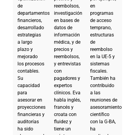
de
reembolsos,
en
departamentos
investigación
programas
financieros,
en bases de
de acceso
desarrollado
datos de
temprano,
estrategias
información
estructuras
a largo
médica, y de
de
plazo y
precios y
reembolso
mejorado
reembolsos,
en la UE-5 y
los procesos
y entrevistas
sistemas
contables.
con
fiscales.
Su
pagadores y
También ha
capacidad
expertos
contribuido
para
clínicos. Eva
a las
asesorar en
habla inglés,
reuniones de
proyecciones
francés y
asesoramiento
financieras y
croata con
científico
auditorías
fluidez y
con la G-BA,
ha sido
tiene un
ha