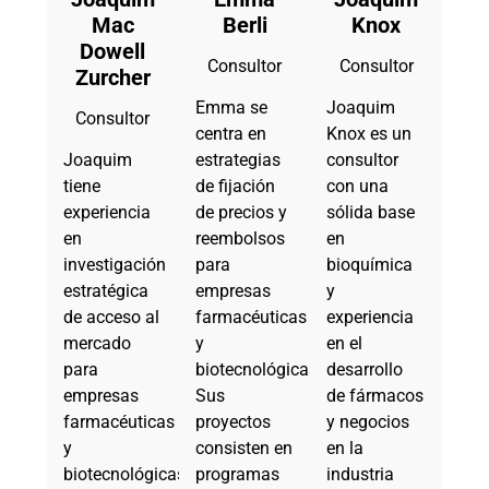
Mac
Berli
Knox
Dowell
Consultor
Consultor
Zurcher
Emma se
Joaquim
Consultor
centra en
Knox es un
Joaquim
estrategias
consultor
tiene
de fijación
con una
experiencia
de precios y
sólida base
en
reembolsos
en
investigación
para
bioquímica
estratégica
empresas
y
de acceso al
farmacéuticas
experiencia
mercado
y
en el
para
biotecnológicas.
desarrollo
empresas
Sus
de fármacos
farmacéuticas
proyectos
y negocios
y
consisten en
en la
biotecnológicas.
programas
industria