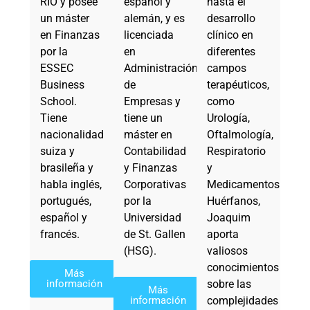
RIO y posee
español y
hasta el
un máster
alemán, y es
desarrollo
en Finanzas
licenciada
clínico en
por la
en
diferentes
ESSEC
Administración
campos
Business
de
terapéuticos,
School.
Empresas y
como
Tiene
tiene un
Urología,
nacionalidad
máster en
Oftalmología,
suiza y
Contabilidad
Respiratorio
brasileña y
y Finanzas
y
habla inglés,
Corporativas
Medicamentos
portugués,
por la
Huérfanos,
español y
Universidad
Joaquim
francés.
de St. Gallen
aporta
(HSG).
valiosos
conocimientos
Más
información
sobre las
Más
información
complejidades