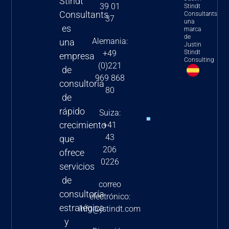
Stindt
39 01
Stindt
implicaciones y
Consultants
Consultants
37
una
orientación
es
marca
de
estratégica
Alemania:
una
Justin
para las
Stindt
+49
empresa
Consulting
(0)221
empresas
de
969 868
farmacéuticas
consultoría
80
y
de
biotecnológicas
rápido
Suiza:
2024
crecimiento
+41
43
Nuevas
que
206
estrategias
ofrece
0226
de fijación
servicios
de precios
de
correo
en la UE-5
consultoría
electrónico:
estratégica
info@jstindt.com
y