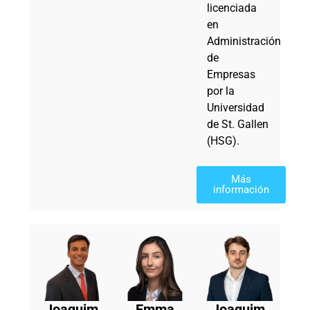
licenciada
en
Administración
de
Empresas
por la
Universidad
de St. Gallen
(HSG).
Más
información
Joaquim
Emma
Joaquim