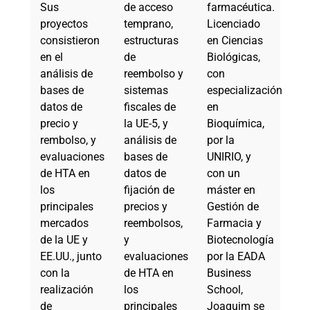
Sus
de acceso
farmacéutica.
proyectos
temprano,
Licenciado
consistieron
estructuras
en Ciencias
en el
de
Biológicas,
análisis de
reembolso y
con
bases de
sistemas
especialización
datos de
fiscales de
en
precio y
la UE-5, y
Bioquímica,
rembolso, y
análisis de
por la
evaluaciones
bases de
UNIRIO, y
de HTA en
datos de
con un
los
fijación de
máster en
principales
precios y
Gestión de
mercados
reembolsos,
Farmacia y
de la UE y
y
Biotecnología
EE.UU., junto
evaluaciones
por la EADA
con la
de HTA en
Business
realización
los
School,
de
principales
Joaquim se