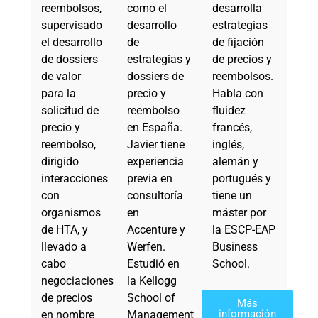
reembolsos,
como el
desarrolla
supervisado
desarrollo
estrategias
el desarrollo
de
de fijación
de dossiers
estrategias y
de precios y
de valor
dossiers de
reembolsos.
para la
precio y
Habla con
solicitud de
reembolso
fluidez
precio y
en España.
francés,
reembolso,
Javier tiene
inglés,
dirigido
experiencia
alemán y
interacciones
previa en
portugués y
con
consultoría
tiene un
organismos
en
máster por
de HTA, y
Accenture y
la ESCP-EAP
llevado a
Werfen.
Business
cabo
Estudió en
School.
negociaciones
la Kellogg
de precios
School of
Más
información
en nombre
Management